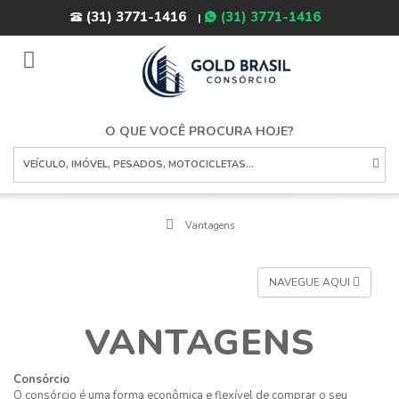
(31) 3771-1416
(31) 3771-1416
|
toggle
navigation
O QUE VOCÊ PROCURA HOJE?
Vantagens
NAVEGUE AQUI
VANTAGENS
Consórcio
O consórcio é uma forma econômica e flexível de comprar o seu