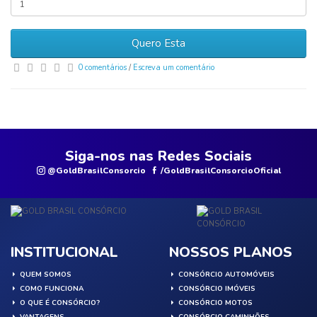
Quero Esta
0 comentários
/
Escreva um comentário
Siga-nos nas Redes Sociais
@GoldBrasilConsorcio
/GoldBrasilConsorcioOficial
INSTITUCIONAL
NOSSOS PLANOS
QUEM SOMOS
CONSÓRCIO AUTOMÓVEIS
COMO FUNCIONA
CONSÓRCIO IMÓVEIS
O QUE É CONSÓRCIO?
CONSÓRCIO MOTOS
VANTAGENS
CONSÓRCIO CAMINHÕES