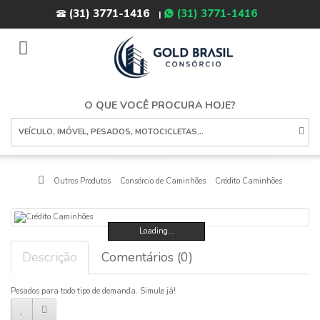
(31) 3771-1416
(31) 3771-1416
|
toggle
navigation
O QUE VOCÊ PROCURA HOJE?
Outros Produtos
Consórcio de Caminhões
Crédito Caminhões
Loading...
Descrição
Comentários (0)
Pesados para todo tipo de demanda. Simule já!